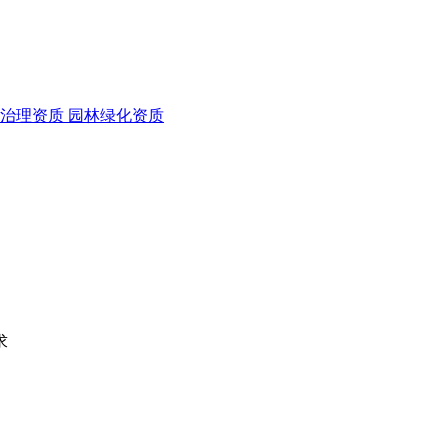
治理资质
园林绿化资质
求